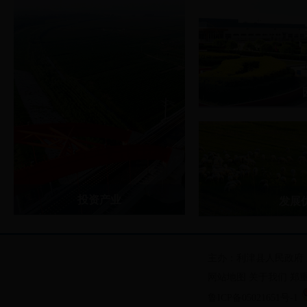
利津经济开发区
利津滨海新区
利津循环经济产业
利津中小企业创业
投资产业
发展
化工及新材料产业
交通区位优势
装备制造产业
丰富的自然资源
主办：利津县人民政府
资源再生利用产业
网站地图
关于我们
郑
纺织服装产业
鲁ICP备05021651号-1