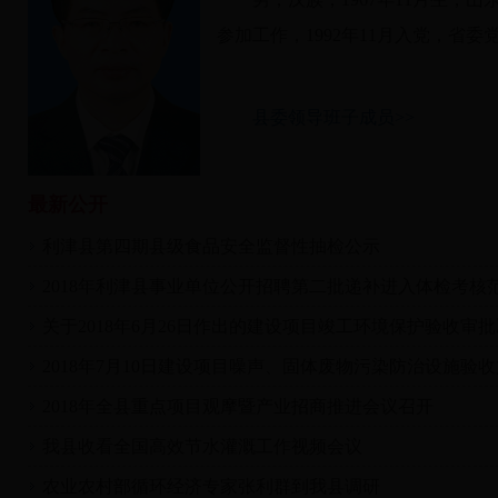
参加工作，1992年11月入党，省
县委领导班子成员>>
最新公开
利津县第四期县级食品安全监督性抽检公示
2018年利津县事业单位公开招聘第二批递补进入体检考核范围
关于2018年6月26日作出的建设项目竣工环境保护验收审批决
2018年7月10日建设项目噪声、固体废物污染防治设施验收文
2018年全县重点项目观摩暨产业招商推进会议召开
我县收看全国高效节水灌溉工作视频会议
农业农村部循环经济专家张利群到我县调研