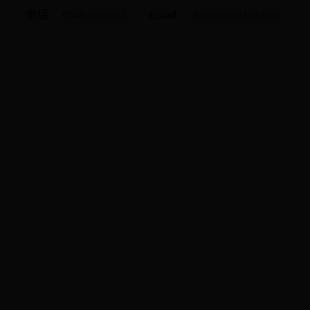
电话：
0546-5685085
Email
：
lijinxinxi@126.com