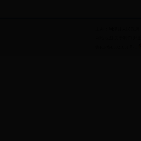
主办：利津县人民政府
网站地图
关于我们
郑
鲁ICP备05021651号-1