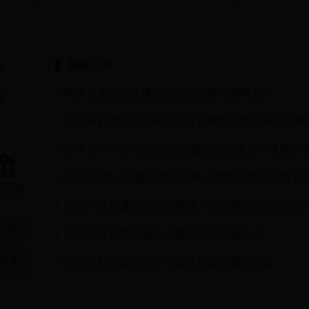
最新公开
南
利津县第四期县级食品安全监督性抽检公示
报
2018年利津县事业单位公开招聘第二批递补进入
关于2018年6月26日作出的建设项目竣工环境保
2018年7月10日建设项目噪声、固体废物污染防
阅场所
2018年全县重点项目观摩暨产业招商推进会议召开
公开
我县收看全国高效节水灌溉工作视频会议
管理
农业农村部循环经济专家张利群到我县调研