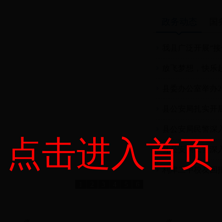
政务动态
国
我县广泛开展“接
放飞梦想，快乐起航
县委办公室举办2
县公安局扎实开
县公安局民警深
点击进入首页
县公安局民警深
利津二中校友回报
1
2
3
4
5
6