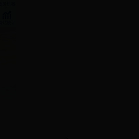
政务机器
人
网站统计