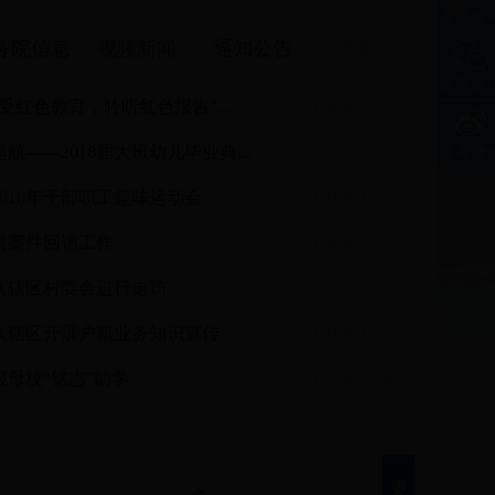
东营政
务院信息
视频新闻
通知公告
更多>>
政务微
受红色教育，聆听红色报告”...
[2018-07-10]
——2018届大班幼儿毕业典...
[2018-07-10]
政务微
018年干部职工趣味运动会
[2018-07-10]
展案件回访工作
[2018-07-10]
入辖区村委会进行走访
[2018-07-10]
入辖区开展户籍业务知识宣传
[2018-07-10]
母校“铭志”助学
[2018-07-09]
更