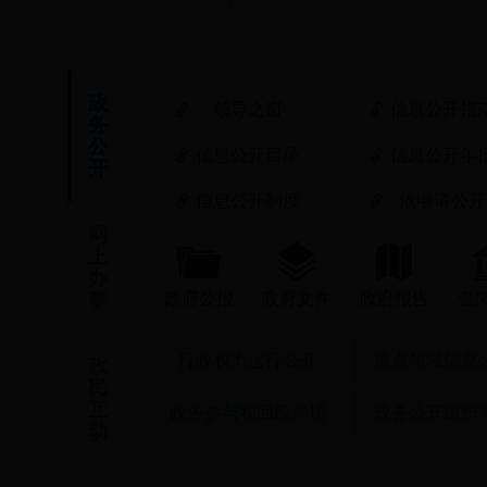
政
领导之窗
信息公开指
务
公
信息公开目录
信息公开年
开
信息公开制度
依申请公开
网
上
办
事
政府公报
政府文件
政府报告
查
行政权力运行公开
重点领域信息
政
民
互
政务参与和回应关切
政务公开组织
动