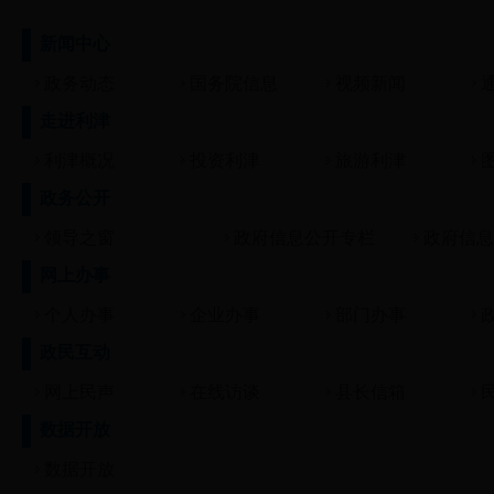
新闻中心
政务动态
国务院信息
视频新闻
走进利津
利津概况
投资利津
旅游利津
政务公开
领导之窗
政府信息公开专栏
政府信息
网上办事
个人办事
企业办事
部门办事
政民互动
网上民声
在线访谈
县长信箱
数据开放
数据开放