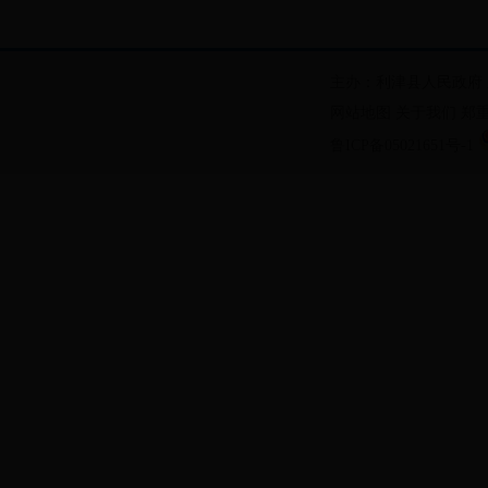
主办：利津县人民政府
网站地图
关于我们
郑
鲁ICP备05021651号-1