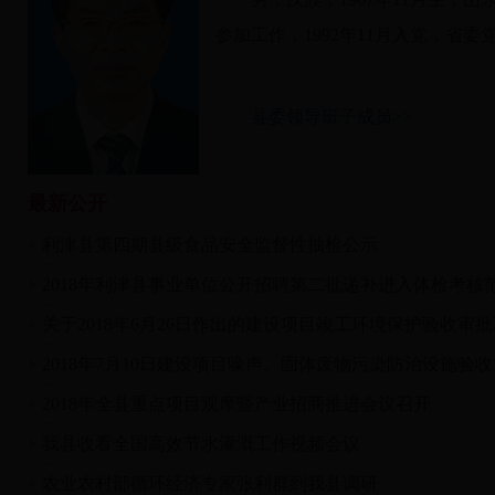
参加工作，1992年11月入党，省
县委领导班子成员>>
最新公开
利津县第四期县级食品安全监督性抽检公示
2018年利津县事业单位公开招聘第二批递补进入体检考核范围
关于2018年6月26日作出的建设项目竣工环境保护验收审批决
2018年7月10日建设项目噪声、固体废物污染防治设施验收文
2018年全县重点项目观摩暨产业招商推进会议召开
我县收看全国高效节水灌溉工作视频会议
农业农村部循环经济专家张利群到我县调研