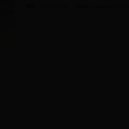
电话：
0546-5685085
Email
：
lijinxinxi@126.c